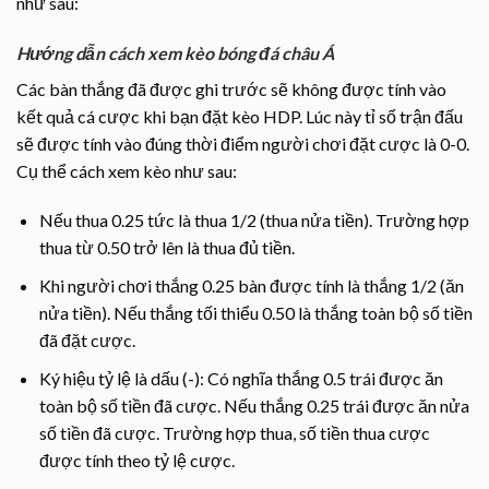
như sau:
Hướng dẫn cách xem kèo bóng đá châu Á
Các bàn thắng đã được ghi trước sẽ không được tính vào
kết quả cá cược khi bạn đặt kèo HDP. Lúc này tỉ số trận đấu
sẽ được tính vào đúng thời điểm người chơi đặt cược là 0-0.
Cụ thể cách xem kèo như sau:
Nếu thua 0.25 tức là thua 1/2 (thua nửa tiền). Trường hợp
thua từ 0.50 trở lên là thua đủ tiền.
Khi người chơi thắng 0.25 bàn được tính là thắng 1/2 (ăn
nửa tiền). Nếu thắng tối thiểu 0.50 là thắng toàn bộ số tiền
đã đặt cược.
Ký hiệu tỷ lệ là dấu (-): Có nghĩa thắng 0.5 trái được ăn
toàn bộ số tiền đã cược. Nếu thắng 0.25 trái được ăn nửa
số tiền đã cược. Trường hợp thua, số tiền thua cược
được tính theo tỷ lệ cược.