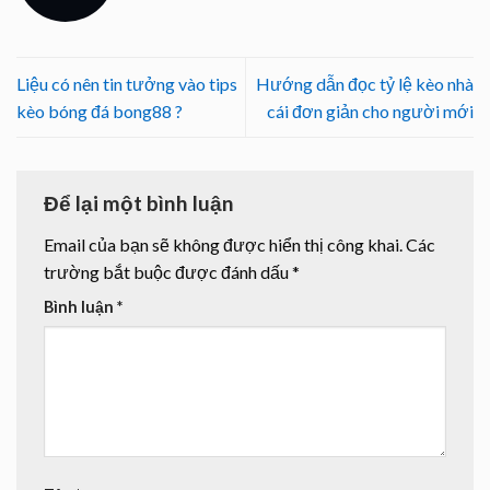
Liệu có nên tin tưởng vào tips
Hướng dẫn đọc tỷ lệ kèo nhà
kèo bóng đá bong88 ?
cái đơn giản cho người mới
Để lại một bình luận
Email của bạn sẽ không được hiển thị công khai.
Các
trường bắt buộc được đánh dấu
*
Bình luận
*