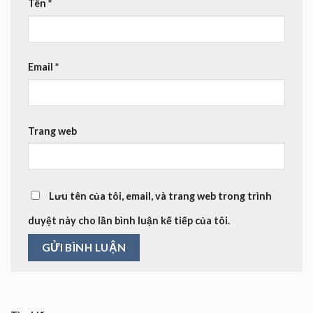
Tên
*
Email
*
Trang web
Lưu tên của tôi, email, và trang web trong trình
duyệt này cho lần bình luận kế tiếp của tôi.