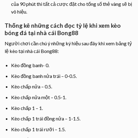
của 90 phút thì tất cả cược đặt cho tổng số thẻ vàng sẽ bị
vô hiệu.
Thống kê những cách đọc tỷ lệ khi xem kèo
bóng đá tại nhà cái Bong88
Người chơi cần chú ý những ký hiệu sau đây khi xem bảng tỷ
lệ kèo tại nhà cái Bong88:
Kèo đồng banh- 0.
Kèo đồng banh nửa trái – 0-0.5.
Kèo chấp nửa – 0.5.
Kèo chấp nửa một – 0.5-1.
Kèo chấp 1 – 1.
Kèo chấp 1 trái đồng nửa – 1-1.5.
Kèo chấp 1 trái rưỡi – 1.5.