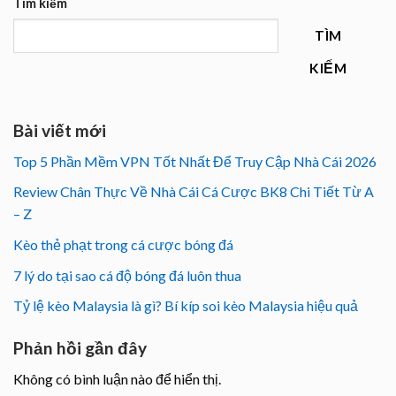
Tìm kiếm
TÌM
KIẾM
Bài viết mới
Top 5 Phần Mềm VPN Tốt Nhất Để Truy Cập Nhà Cái 2026
Review Chân Thực Về Nhà Cái Cá Cược BK8 Chi Tiết Từ A
– Z
Kèo thẻ phạt trong cá cược bóng đá
7 lý do tại sao cá độ bóng đá luôn thua
Tỷ lệ kèo Malaysia là gì? Bí kíp soi kèo Malaysia hiệu quả
Phản hồi gần đây
Không có bình luận nào để hiển thị.