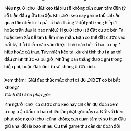
Nếu người chơi đặt kèo tài xỉu sẽ không cần quan tâm đến tỷ
số trận đấu giữa hai đội. Khi chơi kèo này game thủ chỉ cần
quan tâm đến kết quả số bàn thắng 2 đội ghi trong hiệp 1
hoặc trận đấu là bao nhiêu? Người chơi sẽ đặt cược bên Tài
hoặc bên Xỉu để tìm kiếm may mắn. Bạn có thể đặt cược vào
bất kỳ thời điểm nào vẫn được tính toàn bộ số bàn trong 1
hiệp hoặc cả trận. Tuy nhiên kèo tài xỉu chỉ tính thời gian thi
đấu chính thức và bù giờ. Những bàn thắng được ghi trong
hiệp phụ hoặc đá luân lưu sẽ không được tính.
Xem thêm:
Giải đáp thắc mắc chơi cá độ 1XBET có bị bắt
không?
Cách đặt kèo phạt góc
Khi người chơi cá cược cho kèo này chỉ cần dự đoán xem
trong trận đấu có bao nhiêu lần phạt góc xảy ra. Đối với kèo
phạt góc người chơi cũng không cần quan tâm tỷ số trận đấu
giữa hai đội là bao nhiêu. Cụ thể game thủ cần dự đoán đội