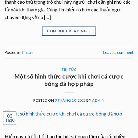
thành cao thủ trong trò chơi này, người chơi cần ghi nhớ các
từ này khi tham gia. Cùng tìm hiểu rõ hơn các thuật ngữ
chuyên dụng về cá […]
CONTINUE READING
→
Posted in
Tin tức
Leave a comment
TIN TỨC
Một số hình thức cược khi chơi cá cược
bóng đá hợp pháp
POSTED ON
3 THÁNG 10, 2023
BY
ADMIN
03
Th10
Hiện nay, cá độ thể thao thu hút sự quan tâm của rất nhiều