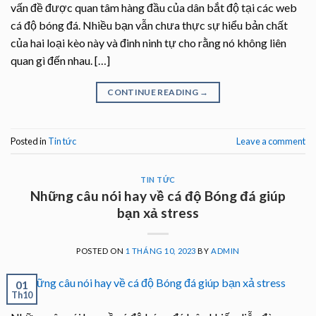
vấn đề được quan tâm hàng đầu của dân bắt độ tại các web
cá độ bóng đá. Nhiều bạn vẫn chưa thực sự hiểu bản chất
của hai loại kèo này và đinh ninh tự cho rằng nó không liên
quan gì đến nhau. […]
CONTINUE READING
→
Posted in
Tin tức
Leave a comment
TIN TỨC
Những câu nói hay về cá độ Bóng đá giúp
bạn xả stress
POSTED ON
1 THÁNG 10, 2023
BY
ADMIN
01
Th10