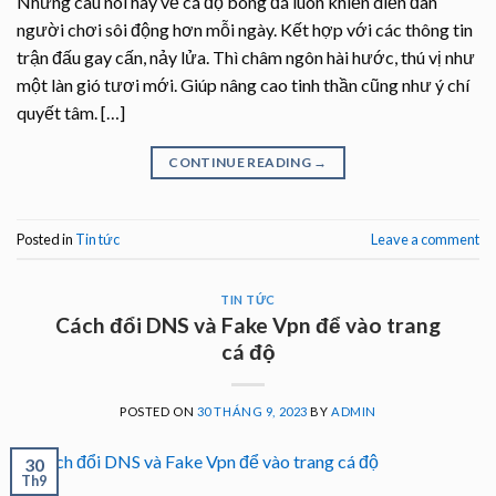
Những câu nói hay về cá độ bóng đá luôn khiến diễn đàn
người chơi sôi động hơn mỗi ngày. Kết hợp với các thông tin
trận đấu gay cấn, nảy lửa. Thì châm ngôn hài hước, thú vị như
một làn gió tươi mới. Giúp nâng cao tinh thần cũng như ý chí
quyết tâm. […]
CONTINUE READING
→
Posted in
Tin tức
Leave a comment
TIN TỨC
Cách đổi DNS và Fake Vpn để vào trang
cá độ
POSTED ON
30 THÁNG 9, 2023
BY
ADMIN
30
Th9