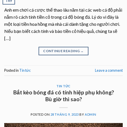
Th9
Anh em chơi cá cược thể thao lâu năm tại các web cá độ phải
nắm rõ cách tính tiền cỏ trong cá độ bóng đá. Lý do vì đây là
một loại tiền hoa hồng mà nhà cái dành tặng cho người chơi.
Nếu bạn biết cách tính và bào tiền cỏ hiệu quả, chúng ta sẽ
[…]
CONTINUE READING
→
Posted in
Tin tức
Leave a comment
TIN TỨC
Bắt kèo bóng đá có tính hiệp phụ không?
Bù giờ thì sao?
POSTED ON
28 THÁNG 9, 2023
BY
ADMIN