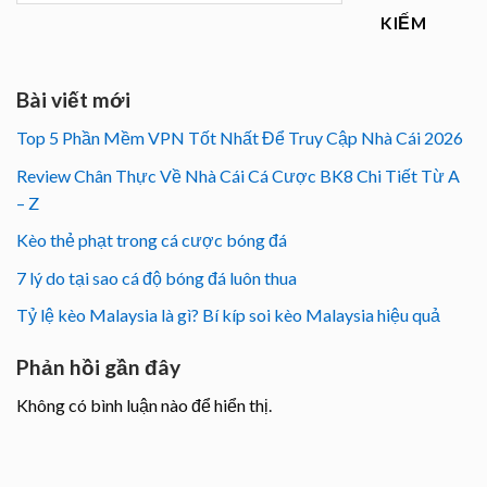
KIẾM
Bài viết mới
Top 5 Phần Mềm VPN Tốt Nhất Để Truy Cập Nhà Cái 2026
Review Chân Thực Về Nhà Cái Cá Cược BK8 Chi Tiết Từ A
– Z
Kèo thẻ phạt trong cá cược bóng đá
7 lý do tại sao cá độ bóng đá luôn thua
Tỷ lệ kèo Malaysia là gì? Bí kíp soi kèo Malaysia hiệu quả
Phản hồi gần đây
Không có bình luận nào để hiển thị.