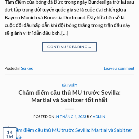
Tâm điểm của bóng đá Đức trong ngày Bundesliga trở lại sau
đợt tập trung đội tuyển quốc gia sẽ là cuộc đại chiến giữa
Bayern Munich và Borussia Dortmund. Đây hứa hẹn sẽ là
cuộc đối đầu hấp dẫn khi đội bóng thắng trong trận đấu này
sẽ giành vị trí dẫn đầu bxh, […]
CONTINUE READING
→
Posted in
Soi kèo
Leave a comment
BÀI VIẾT
Chấm điểm cầu thủ MU trước Sevilla:
Martial và Sabitzer tốt nhất
POSTED ON
14 THÁNG 4, 2023
BY
ADMIN
14
Th4