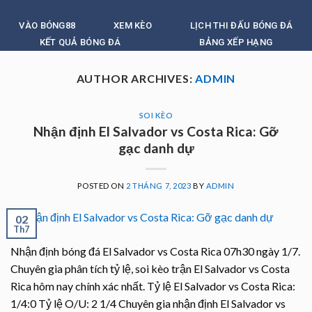
VÀO BÓNG88
XEM KÈO
LỊCH THI ĐẤU BÓNG ĐÁ
KẾT QUẢ BÓNG ĐÁ
BẢNG XẾP HẠNG
AUTHOR ARCHIVES:
ADMIN
SOI KÈO
Nhận định El Salvador vs Costa Rica: Gỡ
gạc danh dự
POSTED ON
2 THÁNG 7, 2023
BY
ADMIN
02
Th7
Nhận định bóng đá El Salvador vs Costa Rica 07h30 ngày 1/7.
Chuyên gia phân tích tỷ lệ, soi kèo trận El Salvador vs Costa
Rica hôm nay chính xác nhất. Tỷ lệ El Salvador vs Costa Rica:
1/4:0 Tỷ lệ O/U: 2 1/4 Chuyên gia nhận định El Salvador vs