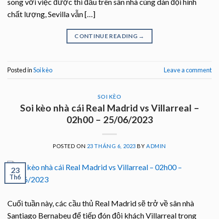
song với việc được thi đấu trên sân nhà cùng dàn đội hình
chất lượng, Sevilla vẫn […]
CONTINUE READING
→
Posted in
Soi kèo
Leave a comment
SOI KÈO
Soi kèo nhà cái Real Madrid vs Villarreal –
02h00 – 25/06/2023
POSTED ON
23 THÁNG 6, 2023
BY
ADMIN
23
Th6
Cuối tuần này, các cầu thủ Real Madrid sẽ trở về sân nhà
Santiago Bernabeu để tiếp đón đội khách Villarreal trong