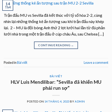
14
Th4
Trận đấu MU vs Sevilla đã kết thúc với tỷ số hòa 2-2, cùng
nhìn lại những thống kê ấn tượng sau khi trận đấu này khép
lại. 2 – MU là đội bóng Anh thứ 2 lọt lưới hai lần từ đá phản
lưới nhà trong một trận đấu ở cúp châu Âu, sau Chelsea […]
CONTINUE READING
→
Posted in
Bài viết
Leave a comment
BÀI VIẾT
HLV Luis Mendilibar: “Sevilla đã khiến MU
phải run sợ”
POSTED ON
14 THÁNG 4, 2023
BY
ADMIN