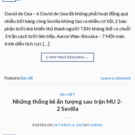
David de Gea – 6 David de Gea đã không phải hoạt động quá
nhiều bởi hàng công Sevilla không tạo ra nhiều cơ hội, 2 bàn
phản lưới nhà khiến thủ thành người TBN không thể có chuỗi
3 trận sạch lưới liên tiếp. Aaron Wan-Bissaka – 7 Một màn
trình diễn tích cực […]
CONTINUE READING
→
Posted in
Bài viết
Leave a comment
BÀI VIẾT
Những thống kê ấn tượng sau trận MU 2-
2 Sevilla
POSTED ON
14 THÁNG 4, 2023
BY
ADMIN